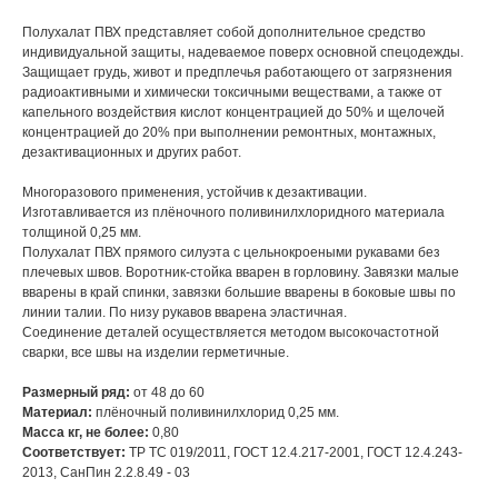
Полухалат ПВХ представляет собой дополнительное средство
индивидуальной защиты, надеваемое поверх основной спецодежды.
Защищает грудь, живот и предплечья работающего от загрязнения
радиоактивными и химически токсичными веществами, а также от
капельного воздействия кислот концентрацией до 50% и щелочей
концентрацией до 20% при выполнении ремонтных, монтажных,
дезактивационных и других работ.
Многоразового применения, устойчив к дезактивации.
Изготавливается из плёночного поливинилхлоридного материала
толщиной 0,25 мм.
Полухалат ПВХ прямого силуэта с цельнокроеными рукавами без
плечевых швов. Воротник-стойка вварен в горловину. Завязки малые
вварены в край спинки, завязки большие вварены в боковые швы по
линии талии. По низу рукавов вварена эластичная.
Соединение деталей осуществляется методом высокочастотной
сварки, все швы на изделии герметичные.
Размерный ряд:
от 48 до 60
Материал:
плёночный поливинилхлорид 0,25 мм.
Масса кг, не более:
0,80
Соответствует:
ТР ТС 019/2011, ГОСТ 12.4.217-2001, ГОСТ 12.4.243-
2013, СанПин 2.2.8.49 - 03